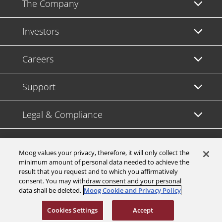
The Company
Investors
Careers
Support
Legal & Compliance
Moog values your privacy, therefore, it will only collect the
minimum amount of personal data needed to achieve the
result that you request and to which you affirmatively
© 2026 a Moog company. All rights reserved |
Privacy Policy
consent. You may withdraw consent and your personal
data shall be deleted.
Moog Cookie and Privacy Policy
Cookies Settings
Cookies Settings
Accept