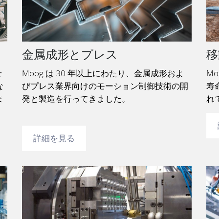
金属成形とプレス
移
せ
Moog は 30 年以上にわたり、金属成形およ
M
な
びプレス業界向けのモーション制御技術の開
寿
ま
発と製造を行ってきました。
詳細を見る