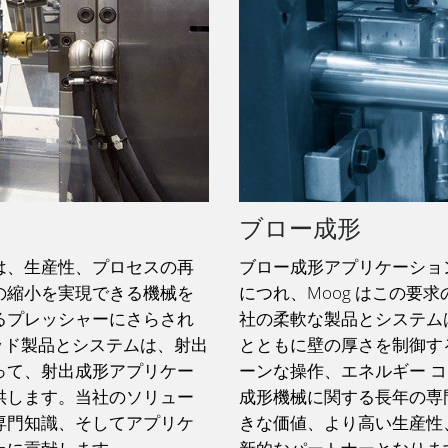
ブロー成形
は、生産性、プロセスの再
ブロー成形アプリケーショ
の縮小を実現できる機械を
につれ、Moog はこの要
るプレッシャーにさらされ
社の柔軟な製品とシステム
リッド製品とシステムは、射出
とともに壁の厚さを制御す
って、射出成形アプリケー
ーンな操作、エネルギー 
供します。当社のソリュー
成形機械に関する長年の専
専門知識、そしてアプリケ
きな価値、より高い生産性