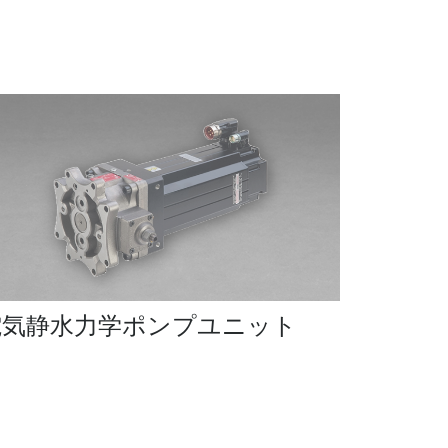
電気静水力学ポンプユニット
ラジア