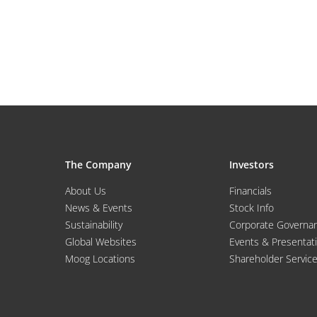
The Company
Investors
About Us
Financials
News & Events
Stock Info
Sustainability
Corporate Governa
Global Websites
Events & Presentat
Moog Locations
Shareholder Servic