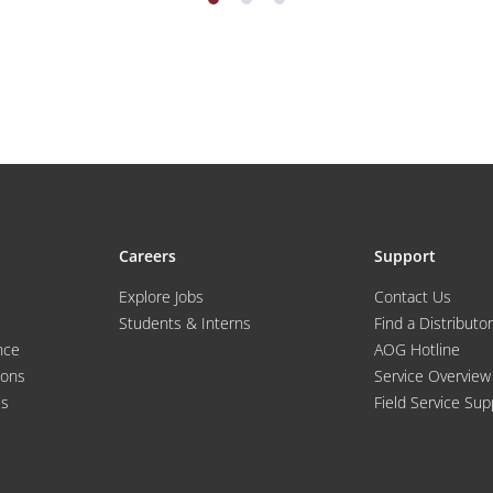
Careers
Support
Explore Jobs
Contact Us
Students & Interns
Find a Distributor
nce
AOG Hotline
ions
Service Overview
es
Field Service Sup