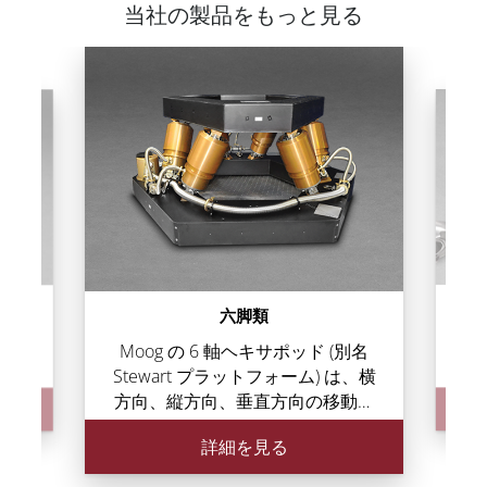
当社の製品をもっと見る
ラ
六脚類
および
小型
Moog の 6 軸ヘキサポッド (別名
ウェア
のロ
) 向
ス 
Stewart プラットフォーム) は、横
ソリュ
チー
方向、縦方向、垂直方向の移動、
エンド
コン
およびロール、ピッチ、ヨー回転
時、軌
統合
詳細を見る
の 6 つの自由度 (6-DOF) すべてで
に管理
にお
ペイロードを配置または移動でき