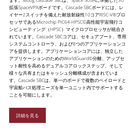
拡張SpaceVPXボードです。Cascade SBCボードには、レ
イヤー2スイッチを備えた耐放射線性10コアRISC-V®プロ
セッサであるMicrochip PIC64-HPSC©高性能宇宙飛行コ
ンピューティング（HPSC）マイクロプロセッサが統合さ
れています。Cascade SBCコアは、セキュアブート、専用
システムコントローラ、および8つのアプリケーションコ
アを提供します。アプリケーションコアには、独立した
アプリケーションのためのWorldGuard©分離、アップセ
ット耐性を高めるデュアルコアロックステップ、そして
様々な共有またはキャッシュ分離構成が含まれていま
す。Cascade SBCは、単一のボードで複数のペイロードと
宇宙船バス処理ニーズを単一ユニット内でサポートする
ことを可能にします。
詳細を見る