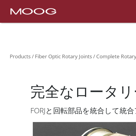
Nav
Products
Fiber Optic Rotary Joints
Complete R
Products
Fiber Optic Rotary Joints
Complete Rotary
完全なロータリ
FORJと回転部品を統合して統