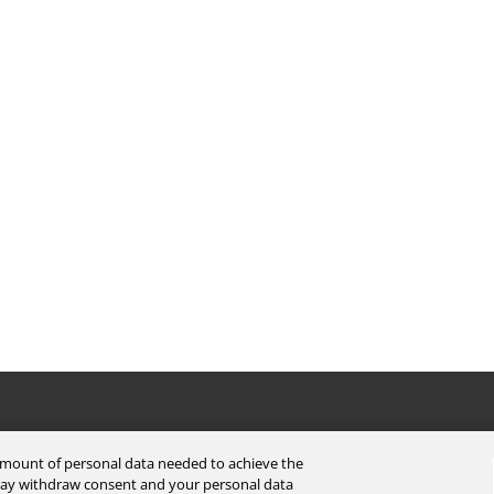
Careers
Support
 amount of personal data needed to achieve the
 may withdraw consent and your personal data