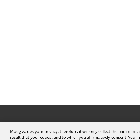
The Company
Investors
Moog values your privacy, therefore, it will only collect the minimum
result that you request and to which you affirmatively consent. You