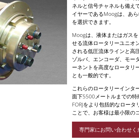
ネルと信号チャネルも備え
イヤーであるMoogは、あ
を選択できます。
Moogは、液体またはガス
せる流体ロータリーユニオ
される低圧流体ラインと高
ゾルバ、エンコーダ、モー
ーネントを高度なロータリ
とも一般的です。
これらのロータリーインタ
面下5500メートルまでの
FORJをより包括的なロー
ことで、お客様は最小限の
専門家にお問い合わせく