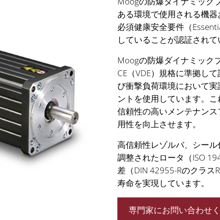
Moogの防爆ダイナミッ
ある環境で使用される機器
必須健康安全要件（Essential H
していることが認証されて
Moogの防爆ダイナミッ
CE（VDE）規格に準拠し
び衝撃負荷環境において実
ントを使用しています。こ
信頼性の高いメンテナンス
用性を向上させます。
高信頼性レゾルバ、シール
調整されたロータ（ISO 1
差（DIN 42955-Rのク
寿命を実現しています。
専門家にお問い合わせ