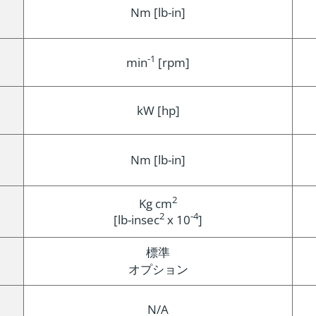
Nm [lb-in]
-1
min
[rpm]
kW [hp]
Nm [lb-in]
2
Kg cm
2
-4
[lb-insec
x 10
]
標準
オプション
N/A