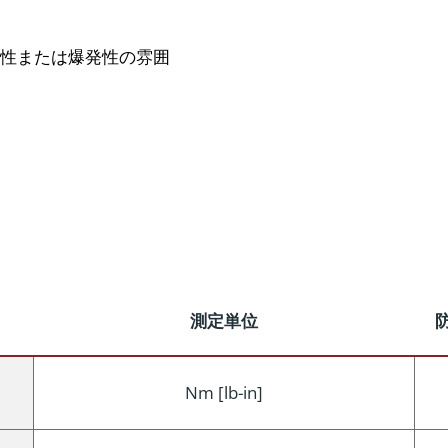
性または爆発性の雰囲
測定単位
Nm [lb-in]