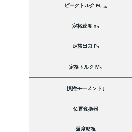
ピークトルク M
max
定格速度 n
N
定格出力 P
N
定格トルク M
N
慣性モーメント J
位置変換器
温度監視