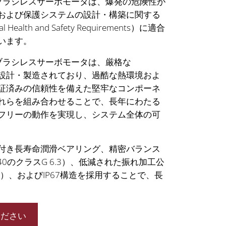
クブラシレスサーボモータは、爆発の危険性が
および保護システムの設計・構築に関する
ealth and Safety Requirements）に適合
います。
クブラシレスサーボモータは、厳格な
て設計・製造されており、過酷な熱環境およ
証済みの信頼性を備えた堅牢なコンポーネ
れらを組み合わせることで、長年にわたる
フリーの動作を実現し、システム全体の可
付き長寿命潤滑ベアリング、精密バランス
940のクラスG 6.3）、低減された振れ加工公
ラスR）、およびIP67構造を採用することで、長
ください