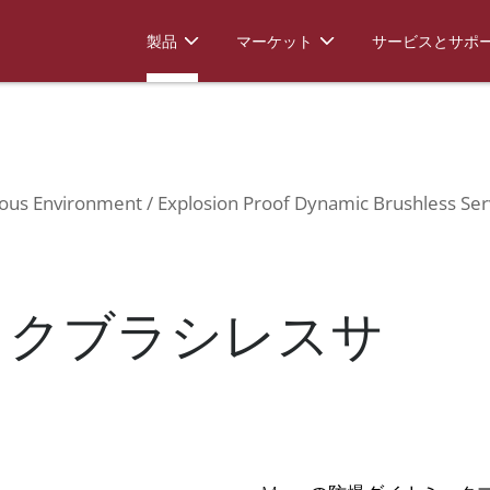
azardous Environment
Explosion Proof Dynamic Brushle
製品
マーケット
サービスとサポ
ous Environment
Explosion Proof Dynamic Brushless Se
ックブラシレスサ