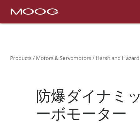
Nav
Products
Motors & Servomotors
Harsh and H
Products
Motors & Servomotors
Harsh and Hazard
防爆ダイナミ
ーボモーター