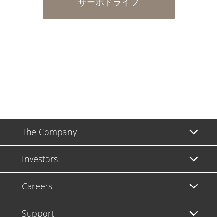
サーボドライブ
The Company
Investors
Careers
Support