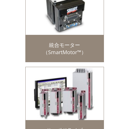
統合モーター
（SmartMotor™）