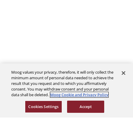
Moog values your privacy, therefore, it will only collect the
minimum amount of personal data needed to achieve the
The Company
result that you request and to which you affirmatively
consent. You may withdraw consent and your personal
data shall be deleted.
Moog Cookie and Privacy Policy
Investors
Cookies Settings
Accept
Careers
Support