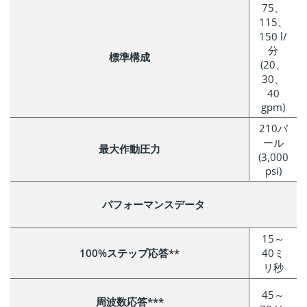
75、
115、
150 l/
分
標準構成
(20、
30、
40
gpm)
210バ
ール
最大作動圧力
(3,000
psi)
パフォーマンスデータ
15～
100%ステップ応答**
40ミ
リ秒
45～
周波数応答***