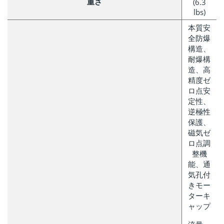
重さ
(6.3
lbs)
本質安
全防爆
構造、
耐爆構
造、高
精度ゼ
ロ点安
定性、
逆極性
保護、
磁気ゼ
ロ点調
整機
能、通
気孔付
きモー
ターキ
ャップ