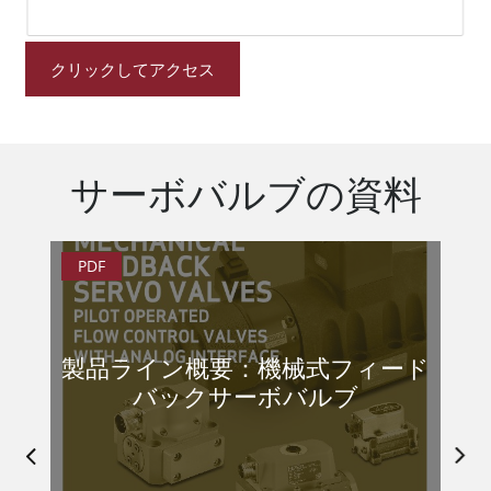
クリックしてアクセス
サーボバルブの資料
PDF
PD
サー
製品ライン概要：機械式フィード
デ
バックサーボバルブ
ル
ホワ
の設