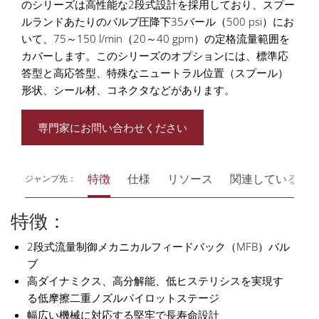
のシリーズは高性能な2段式設計を採用しており、スプー
ルランドあたりのバルブ圧降下35バール（500 psi）にお
いて、75～150 l/min（20～40 gpm）の定格流量範囲を
カバーします。このシリーズのオプションには、標準応
答型と高応答型、特殊なニュートラル位置（スプール）
形状、シール材、コネクタなどがあります。
専門家にお問い合わせください
特徴
仕様
リソース
関連している
ジャンプ先：
特徴：
2段式流量制御メカニカルフィードバック（MFB）バル
ブ
高ダイナミクス、高分解能、低ヒステリシスを実現す
る低摩擦二重ノズルパイロットステージ
幅広い機械に対応する堅牢で長寿命設計