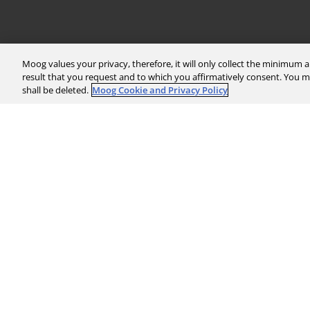
The Company
Investors
Moog values your privacy, therefore, it will only collect the minimum
About Us
Financials
result that you request and to which you affirmatively consent. You
News & Events
Stock Info
shall be deleted.
Moog Cookie and Privacy Policy
Sustainability
Corporate Governa
Global Websites
Events & Presentat
Moog Locations
Shareholder Servic