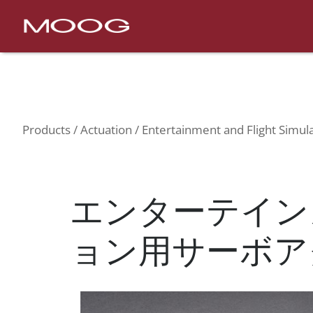
Nav
Products
Actuation
Entertainment and Flight 
Products
Actuation
Entertainment and Flight Simul
エンターテイン
ョン用サーボア