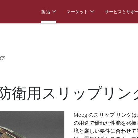
ip Rings
製品
マーケット
サービスとサポ
ngs
防衛用スリップリン
Moog のスリップ リング
の用途で優れた性能を発揮
境と厳しい要件に合わせて