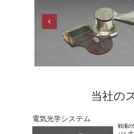
Next
当社の
電気光学システム
戦場の
バル式