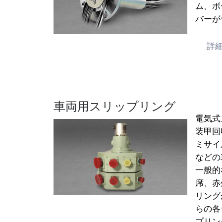
ム、ボ
バーが
詳
車両用スリップリング
電気式
装甲回
ミサイ
などの
一般的
席、赤
リング
らの各
プリン