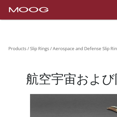
Nav
Products
Slip Rings
Aerospace and Defense Sl
Products
Slip Rings
Aerospace and Defense Slip Ri
航空宇宙および