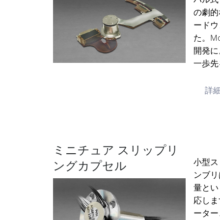
の劇的
ードウ
た。M
開発に
一歩先
詳
ミニチュア スリップリ
小型ス
ングカプセル
ンブリ
量とい
応しま
ーター