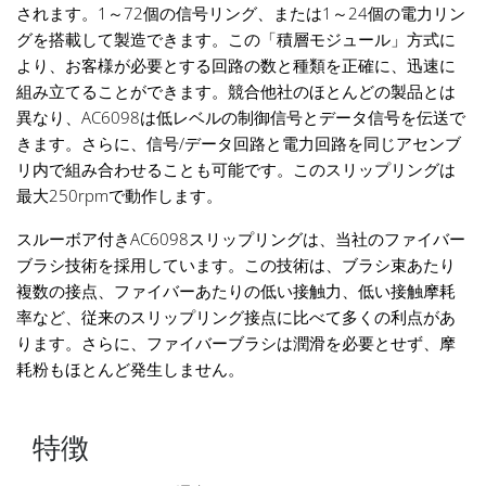
されます。1～72個の信号リング、または1～24個の電力リン
グを搭載して製造できます。この「積層モジュール」方式に
より、お客様が必要とする回路の数と種類を正確に、迅速に
組み立てることができます。競合他社のほとんどの製品とは
異なり、AC6098は低レベルの制御信号とデータ信号を伝送で
きます。さらに、信号/データ回路と電力回路を同じアセンブ
リ内で組み合わせることも可能です。このスリップリングは
最大250rpmで動作します。
スルーボア付きAC6098スリップリングは、当社のファイバー
ブラシ技術を採用しています。この技術は、ブラシ束あたり
複数の接点、ファイバーあたりの低い接触力、低い接触摩耗
率など、従来のスリップリング接点に比べて多くの利点があ
ります。さらに、ファイバーブラシは潤滑を必要とせず、摩
耗粉もほとんど発生しません。
特徴