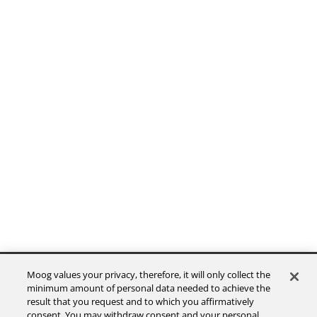
The Company
Moog values your privacy, therefore, it will only collect the
minimum amount of personal data needed to achieve the
result that you request and to which you affirmatively
Investors
consent. You may withdraw consent and your personal