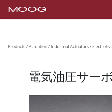
Nav
Products
Actuation
Industrial Actuators
Elec
Products
Actuation
Industrial Actuators
Electrohyd
電気油圧サー