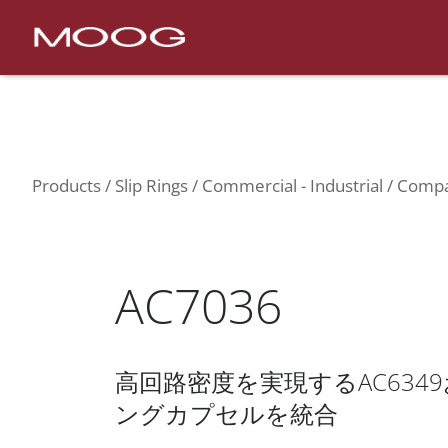
Nav
Products
Slip Rings
Commercial - Industrial
Products
Slip Rings
Commercial - Industrial
Compac
AC7036
高回路密度を実現するAC6349お
ングカプセルを統合