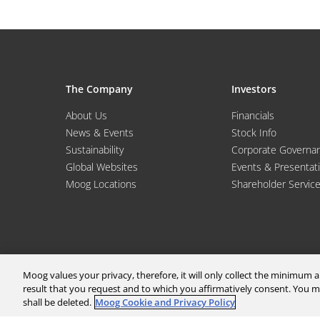
The Company
Investors
About Us
Financials
News & Events
Stock Info
Sustainability
Corporate Governa
Global Websites
Events & Presentat
Moog Locations
Shareholder Servic
Moog values your privacy, therefore, it will only collect the minimum
result that you request and to which you affirmatively consent. You
shall be deleted.
Moog Cookie and Privacy Policy