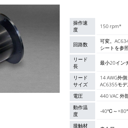
操作速
150 rpm*
度
可変。AC63
回路数
シートを参
リード
最小20イン
長
リード
14 AWG
サイズ
AC6355モ
電圧
440 VAC
動作温
-40℃～+8
度
接触材