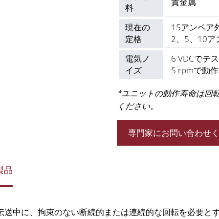
貴金属
料
現在の
15アンペア
定格
2、5、10
電気ノ
6 VDCで
イズ
5 rpmで
*ユニットの動作寿命は回
ください。
専門家にお問い合わせ
製品
伝送中に、拘束のない断続的または連続的な回転を必要と