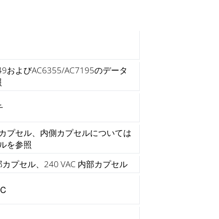
49およびAC6355/AC7195のデータ
照
チ
外側カプセル、内側カプセルについては
デルを参照
 外部カプセル、240 VAC 内部カプセル
0℃