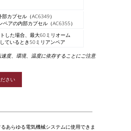
外部カプセル（AC6349）
アンペアの内部カプセル（AC6355）
テストした場合、最大60ミリオーム
動作しているとき50ミリアンペア
転速度、環境、温度に依存することにご注意
ください
するあらゆる電気機械システムに使用できま