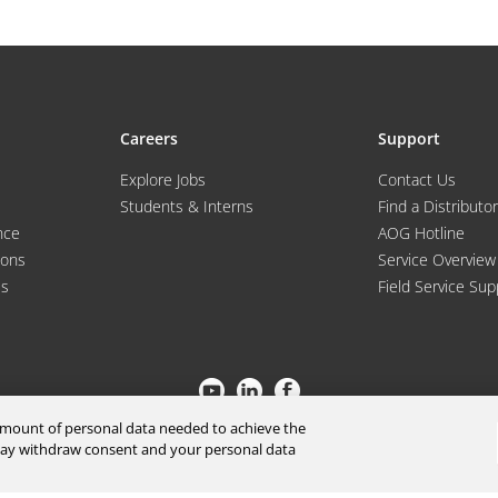
Careers
Support
Explore Jobs
Contact Us
Students & Interns
Find a Distributor
nce
AOG Hotline
ions
Service Overview
es
Field Service Sup
 amount of personal data needed to achieve the
© 2026 a Moog company. All rights reserved |
Privacy Policy
 may withdraw consent and your personal data
Cookies Settings