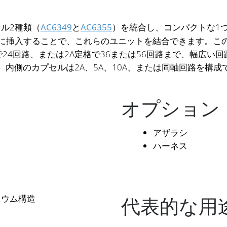
セル2種類（
AC6349
と
AC6355
）を統合し、コンパクトな1
のボアに挿入することで、これらのユニットを結合できます。この
24回路、または2A定格で36または56回路まで、幅広い
き、内側のカプセルは2A、5A、10A、または同軸回路を構成
オプション
アザラシ
ハーネス
代表的な用
ニウム構造